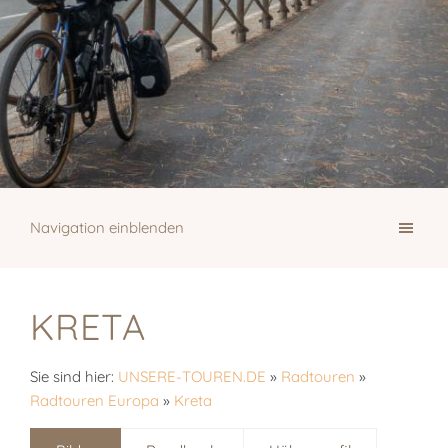
Navigation einblenden
KRETA
Sie sind hier:
UNSERE-TOUREN.DE
»
Radtouren
»
Radtouren Europa
»
Kreta